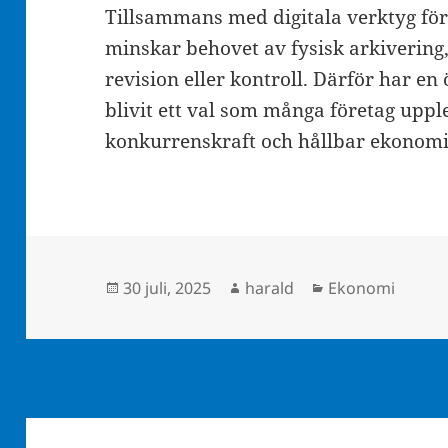
Tillsammans med digitala verktyg för
minskar behovet av fysisk arkivering,
revision eller kontroll. Därför har en 
blivit ett val som många företag upp
konkurrenskraft och hållbar ekonomi
Postat
Författare
Kategorier
30 juli, 2025
harald
Ekonomi
Inläggsnavigering