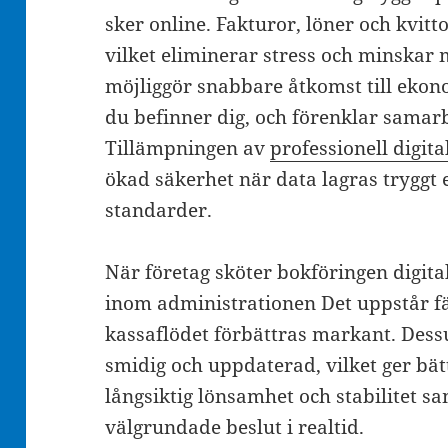
sker online. Fakturor, löner och kvitt
vilket eliminerar stress och minskar
möjliggör snabbare åtkomst till ekon
du befinner dig, och förenklar samarb
Tillämpningen av
professionell digita
ökad säkerhet när data lagras tryggt 
standarder.
När företag sköter bokföringen digital
inom administrationen Det uppstår fä
kassaflödet förbättras markant. Des
smidig och uppdaterad, vilket ger bät
långsiktig lönsamhet och stabilitet s
välgrundade beslut i realtid.