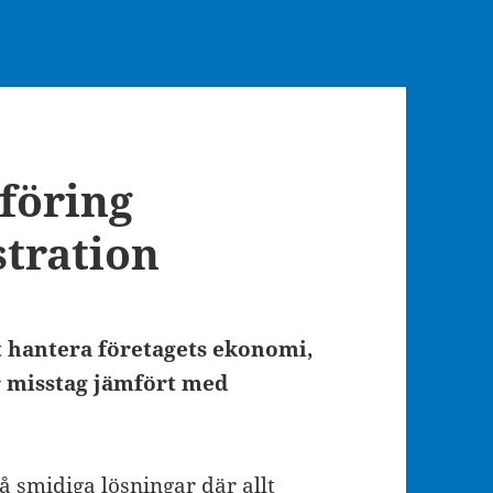
kföring
tration
tt hantera företagets ekonomi,
r misstag jämfört med
å smidiga lösningar där allt