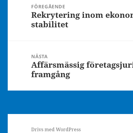
FÖREGÅENDE
Rekrytering inom ekonom
Föregående
stabilitet
inlägg:
NÄSTA
Affärsmässig företagsjur
Nästa
framgång
inlägg:
Drivs med WordPress