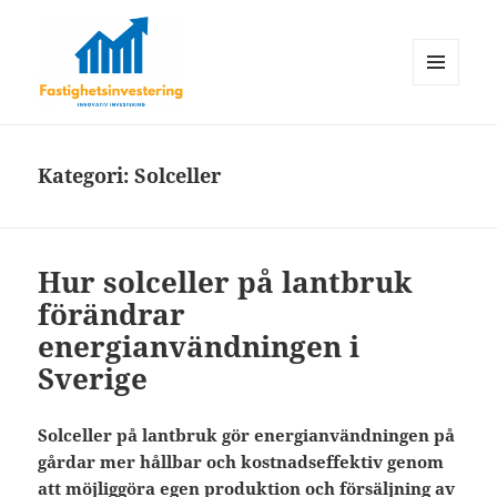
MENY
OCH
Fastighetsinvestering
WIDGETS
Kategori:
Solceller
Hur solceller på lantbruk
förändrar
energianvändningen i
Sverige
Solceller på lantbruk gör energianvändningen på
gårdar mer hållbar och kostnadseffektiv genom
att möjliggöra egen produktion och försäljning av