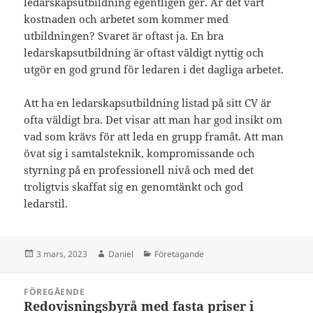
ledarskapsutbildning egentligen ger. Är det värt
kostnaden och arbetet som kommer med
utbildningen? Svaret är oftast ja. En bra
ledarskapsutbildning är oftast väldigt nyttig och
utgör en god grund för ledaren i det dagliga arbetet.
Att ha en ledarskapsutbildning listad på sitt CV är
ofta väldigt bra. Det visar att man har god insikt om
vad som krävs för att leda en grupp framåt. Att man
övat sig i samtalsteknik, kompromissande och
styrning på en professionell nivå och med det
troligtvis skaffat sig en genomtänkt och god
ledarstil.
Postat
Författare
Kategorier
3 mars, 2023
Daniel
Företagande
Inläggsnavigering
FÖREGÅENDE
Redovisningsbyrå med fasta priser i
Föregående